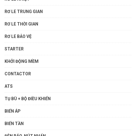
RƠ LE TRUNG GIAN
RƠ LE THỜI GIAN
RƠ LE BẢO VỆ
STARTER
KHỞI ĐỘNG MỀM
CONTACTOR
ATS
TỤ BÙ + BỘ ĐIỀU KHIỂN
BIẾN ÁP
BIẾN TẦN
ĐÈN BÁO, NÚT NHẤN