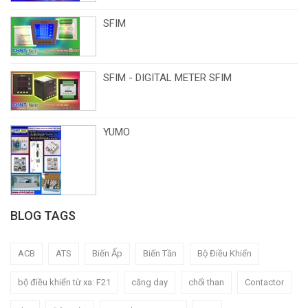
SFIM
SFIM - DIGITAL METER SFIM
YUMO
BLOG TAGS
ACB
ATS
Biến Ấp
Biến Tần
Bộ Điều Khiển
bộ điều khiển từ xa: F21
căng day
chổi than
Contactor