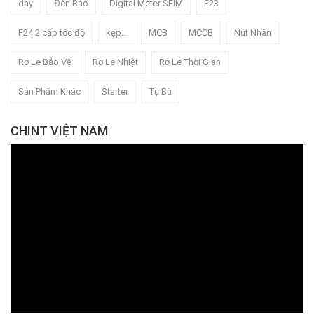
day
Đèn Báo
Digital Meter SFIM
F23
F24 2 cấp tốc độ
kẹp...
MCB
MCCB
Nút Nhấn
Rơ Le Bảo Vệ
Rơ Le Nhiệt
Rơ Le Thời Gian
Sản Phẩm Khác
Starter
Tụ Bù
CHINT VIỆT NAM