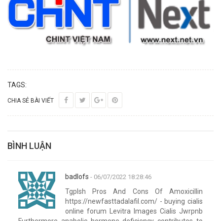
TAGS:
CHIA SẺ BÀI VIẾT
BÌNH LUẬN
badlofs
- 06/07/2022 18:28:46
Tgplsh Pros And Cons Of Amoxicillin
https://newfasttadalafil.com/ - buying cialis
online forum Levitra Images Cialis Jwrpnb
Furthermore anabolic hormone deficiency contributes to