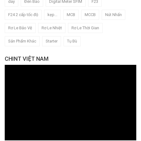
day
Đèn Báo
Digital Meter SFIM
F23
F24 2 cấp tốc độ
kẹp...
MCB
MCCB
Nút Nhấn
Rơ Le Bảo Vệ
Rơ Le Nhiệt
Rơ Le Thời Gian
Sản Phẩm Khác
Starter
Tụ Bù
CHINT VIỆT NAM