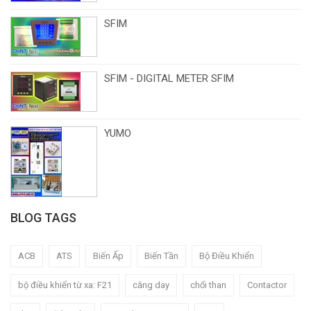
SFIM
SFIM - DIGITAL METER SFIM
YUMO
BLOG TAGS
ACB
ATS
Biến Ấp
Biến Tần
Bộ Điều Khiển
bộ điều khiển từ xa: F21
căng day
chổi than
Contactor