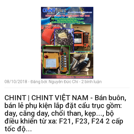
08/10/2018 - Đăng bởi: Nguyễn Đức Chí - 2 bình luận
CHINT | CHINT VIỆT NAM - Bán buôn,
bán lẻ phụ kiện lắp đặt cẩu trục gồm:
day, căng day, chổi than, kẹp..., bộ
điều khiển từ xa: F21, F23, F24 2 cấp
tốc độ...